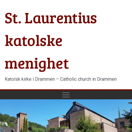
Hopp
St. Laurentius
til
innholdet
katolske
menighet
Katolsk kirke i Drammen – Catholic church in Drammen