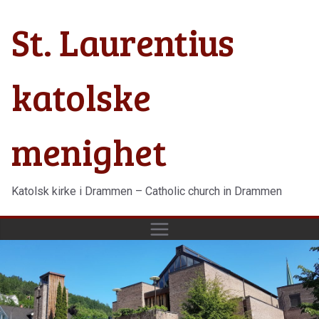
Hopp
St. Laurentius
til
innholdet
katolske
menighet
Katolsk kirke i Drammen – Catholic church in Drammen