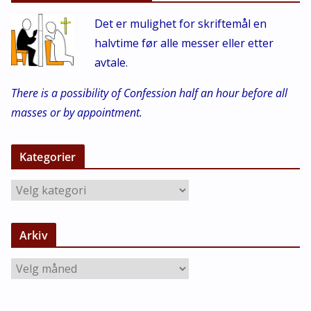
Det er mulighet for skriftemål en
halvtime før alle messer eller etter
avtale.
There is a possibility of Confession half an hour before all
masses or by appointment.
Kategorier
K
a
t
Arkiv
e
g
A
o
r
r
k
i