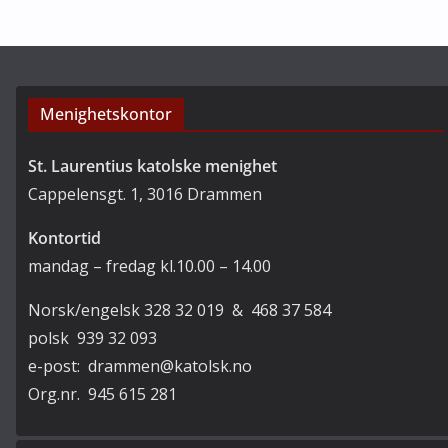
i
e
v
r
Menighetskontor
St. Laurentius katolske menighet
Cappelensgt. 1, 3016 Drammen
Kontortid
mandag – fredag kl.10.00 – 14.00
Norsk/engelsk 328 32 019 & 468 37 584
polsk 939 32 093
e-post: drammen@katolsk.no
Org.nr. 945 615 281