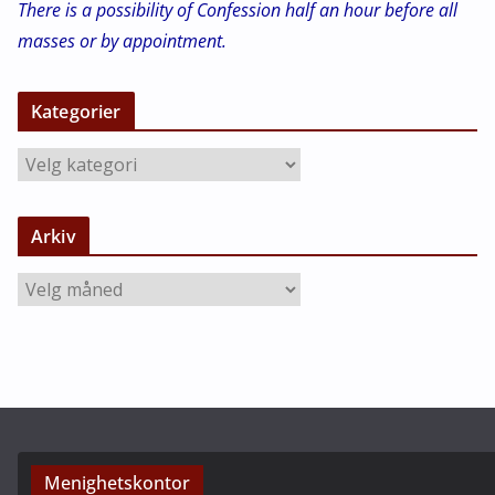
There is a possibility of Confession half an hour before all
masses or by appointment.
Kategorier
K
a
t
Arkiv
e
g
A
o
r
r
k
i
i
e
v
r
Menighetskontor