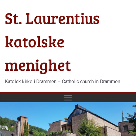
Hopp
St. Laurentius
til
innholdet
katolske
menighet
Katolsk kirke i Drammen – Catholic church in Drammen