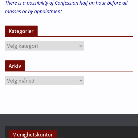
There is a possibility of Confession half an hour before all
masses or by appointment.
Kategorier
K
a
t
Arkiv
e
g
A
o
r
r
k
i
i
e
v
r
Menighetskontor