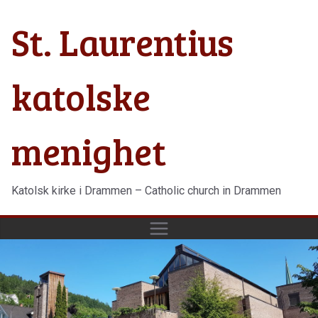
Hopp
St. Laurentius
til
innholdet
katolske
menighet
Katolsk kirke i Drammen – Catholic church in Drammen