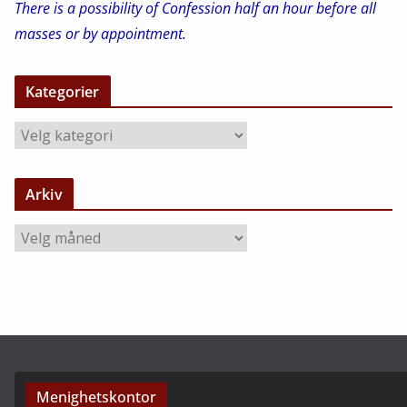
There is a possibility of Confession half an hour before all
masses or by appointment.
Kategorier
K
a
t
Arkiv
e
g
A
o
r
r
k
i
i
e
v
r
Menighetskontor