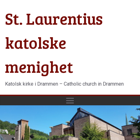
Hopp
St. Laurentius
til
innholdet
katolske
menighet
Katolsk kirke i Drammen – Catholic church in Drammen