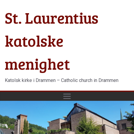
Hopp
St. Laurentius
til
innholdet
katolske
menighet
Katolsk kirke i Drammen – Catholic church in Drammen