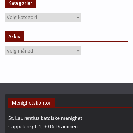
Kategorier
K
a
t
Arkiv
e
g
A
o
r
r
k
i
i
e
v
r
Menighetskontor
St. Laurentius katolske menighet
Cappelensgt. 1, 3016 Drammen