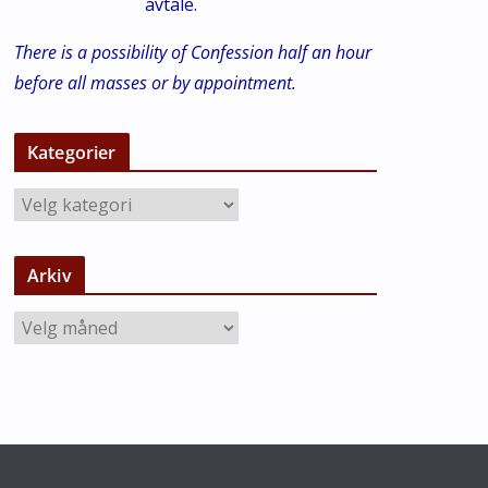
avtale.
There is a possibility of Confession half an hour
before all masses or by appointment.
Kategorier
K
a
t
Arkiv
e
g
A
o
r
r
k
i
i
e
v
r