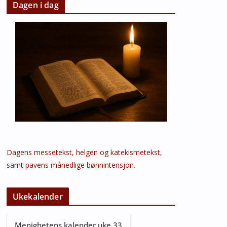
Dagen i dag
Dagens messetekst, helgen og katekismetekst,
samt pavens månedlige bønnintensjon.
Ukekalender
Menighetens kalender uke 33