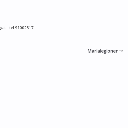
gat tel 91002317.
Marialegionen