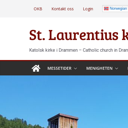
Hopp
OKB
Kontakt oss
Login
Norwegian
til
innholdet
St. Laurentius
Katolsk kirke i Drammen – Catholic church in Dr
MESSETIDER
MENIGHETEN