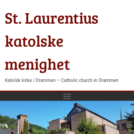
Hopp
St. Laurentius
til
innholdet
katolske
menighet
Katolsk kirke i Drammen – Catholic church in Drammen