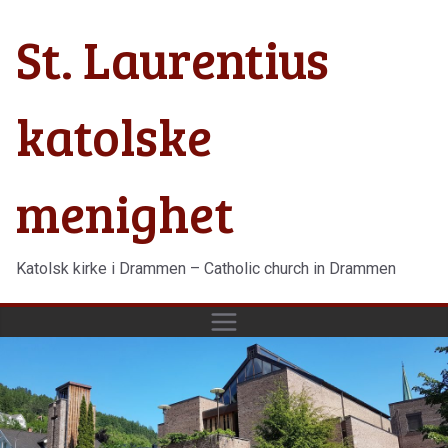
Hopp
St. Laurentius
til
innholdet
katolske
menighet
Katolsk kirke i Drammen – Catholic church in Drammen