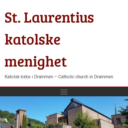
Hopp
St. Laurentius
til
innholdet
katolske
menighet
Katolsk kirke i Drammen – Catholic church in Drammen