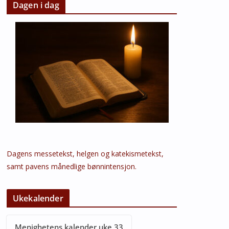
Dagen i dag
Dagens messetekst, helgen og katekismetekst,
samt pavens månedlige bønnintensjon.
Ukekalender
Menighetens kalender uke 33