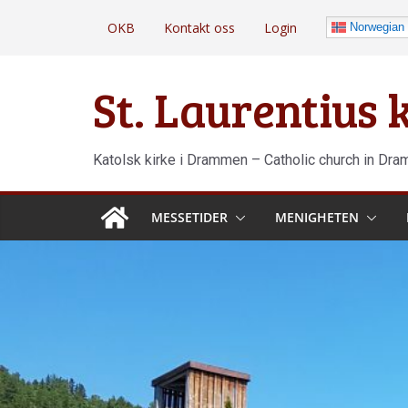
Hopp
OKB
Kontakt oss
Login
Norwegian
til
innholdet
St. Laurentius
Katolsk kirke i Drammen – Catholic church in Dr
MESSETIDER
MENIGHETEN