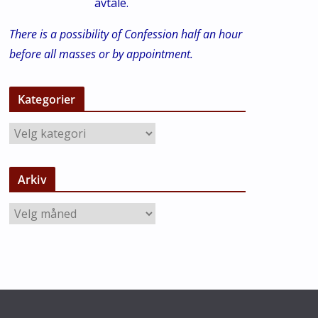
avtale.
There is a possibility of Confession half an hour
before all masses or by appointment.
Kategorier
K
a
t
Arkiv
e
g
A
o
r
r
k
i
i
e
v
r