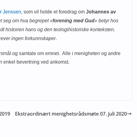
ar Jenssen
, som vil holde et foredrag om
Johannes av
 det seg om hva begrepet «
forening med Gud
» betyr hos
ndt historien hans og den teologihistoriske konteksten.
krever ingen forkunnskaper
.
 spørsmål og samtale om emnet.
Alle i menigheten og andre
 en enkel bevertning ved ankomst.
2019
Ekstraordinært menighetsrådsmøte 07. juli 2020