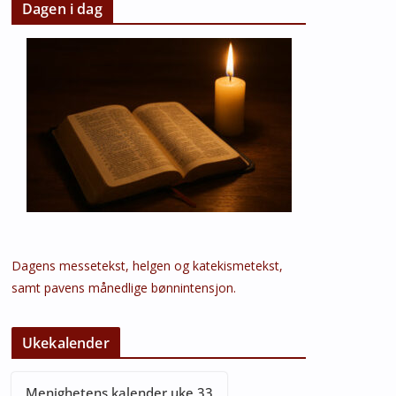
Dagen i dag
Dagens messetekst, helgen og katekismetekst,
samt pavens månedlige bønnintensjon.
Ukekalender
Menighetens kalender uke 33