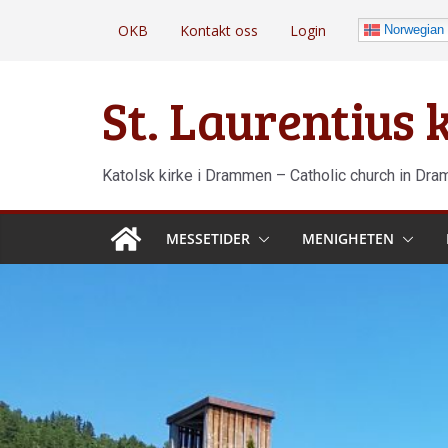
Hopp
OKB
Kontakt oss
Login
Norwegian
til
innholdet
St. Laurentius
Katolsk kirke i Drammen – Catholic church in Dr
MESSETIDER
MENIGHETEN