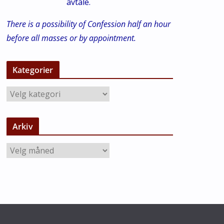
avtale.
There is a possibility of Confession half an hour
before all masses or by appointment.
Kategorier
K
a
t
Arkiv
e
g
A
o
r
r
k
i
i
e
v
r