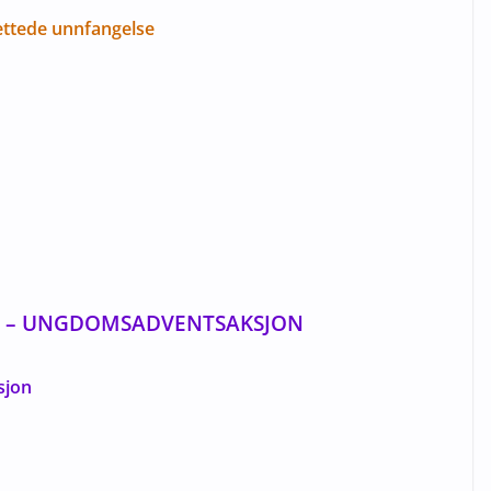
ettede unnfangelse
NT – UNGDOMSADVENTSAKSJON
sjon