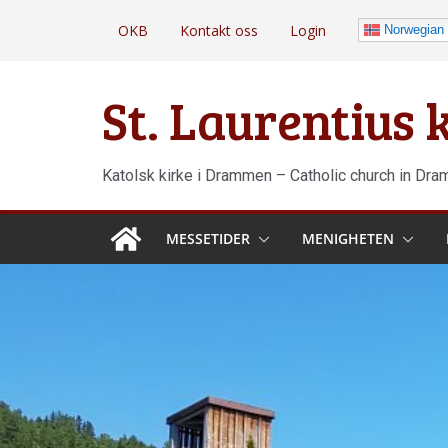
Hopp
OKB
Kontakt oss
Login
Norwegian
til
innholdet
St. Laurentius
Katolsk kirke i Drammen – Catholic church in Dr
MESSETIDER
MENIGHETEN