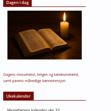
Dagen i dag
Dagens messetekst, helgen og katekismetekst,
samt pavens månedlige bønnintensjon.
Ukekalender
Menighetens kalender uke 33