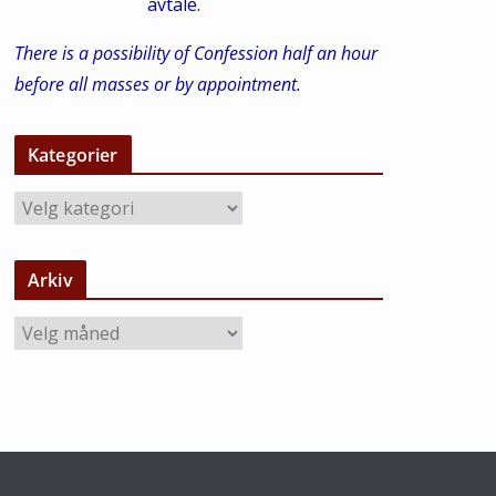
avtale.
There is a possibility of Confession half an hour
before all masses or by appointment.
Kategorier
K
a
t
Arkiv
e
g
A
o
r
r
k
i
i
e
v
r