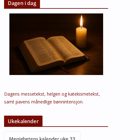
Dagen i dag
Dagens messetekst, helgen og katekismetekst,
samt pavens månedlige bønnintensjon.
Ukekalender
Menighetens kalender uke 33