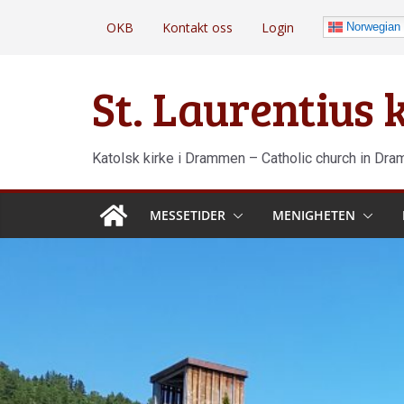
Hopp
OKB
Kontakt oss
Login
Norwegian
til
innholdet
St. Laurentius
Katolsk kirke i Drammen – Catholic church in Dr
MESSETIDER
MENIGHETEN