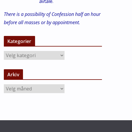
avtale.
There is a possibility of Confession half an hour
before all masses or by appointment.
Kategorier
K
a
t
Arkiv
e
g
A
o
r
r
k
i
i
e
v
r