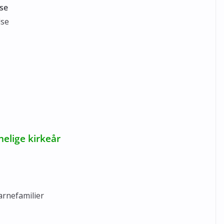
se
lse
elige kirkeår
g
arnefamilier