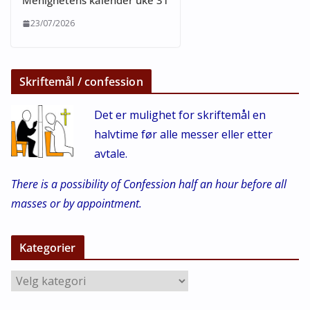
Menighetens kalender uke 31
23/07/2026
Skriftemål / confession
Det er mulighet for skriftemål en
halvtime før alle messer eller etter
avtale.
There is a possibility of Confession half an hour before all
masses or by appointment.
Kategorier
K
a