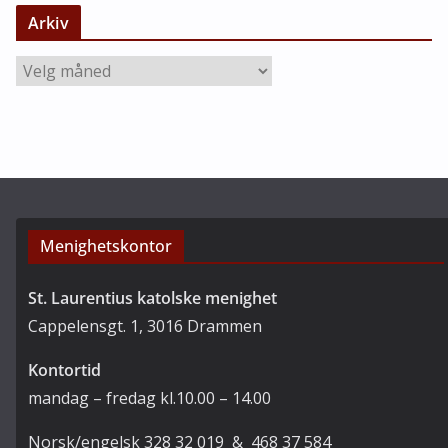
t
Arkiv
e
g
A
o
r
r
k
i
i
e
v
r
Menighetskontor
St. Laurentius katolske menighet
Cappelensgt. 1, 3016 Drammen
Kontortid
mandag – fredag kl.10.00 – 14.00
Norsk/engelsk 328 32 019 & 468 37 584