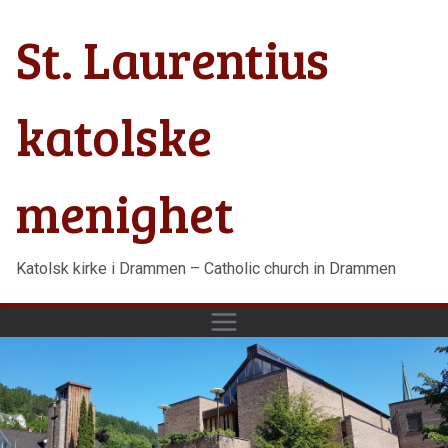
Hopp
St. Laurentius
til
innholdet
katolske
menighet
Katolsk kirke i Drammen – Catholic church in Drammen