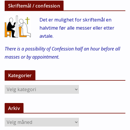
Skriftemål / confession
Det er mulighet for skriftemål en
halvtime før alle messer eller etter
avtale.
There is a possibility of Confession half an hour before all
masses or by appointment.
Kategorier
K
a
t
Arkiv
e
g
A
o
r