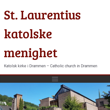
Hopp
St. Laurentius
til
innholdet
katolske
menighet
Katolsk kirke i Drammen – Catholic church in Drammen