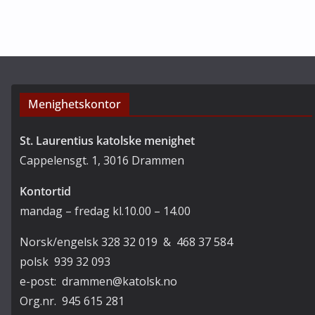
r
k
i
i
e
v
r
Menighetskontor
St. Laurentius katolske menighet
Cappelensgt. 1, 3016 Drammen
Kontortid
mandag – fredag kl.10.00 – 14.00
Norsk/engelsk 328 32 019 & 468 37 584
polsk 939 32 093
e-post: drammen@katolsk.no
Org.nr. 945 615 281