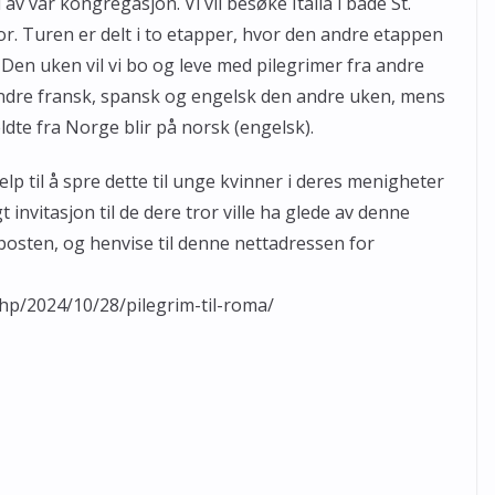
 av vår kongregasjon. Vi vil besøke Italia i både St.
r. Turen er delt i to etapper, hvor den andre etappen
Den uken vil vi bo og leve med pilegrimer fra andre
mindre fransk, spansk og engelsk den andre uken, mens
ldte fra Norge blir på norsk (engelsk).
jelp til å spre dette til unge kvinner i deres menigheter
invitasjon til de dere tror ville ha glede av denne
osten, og henvise til denne nettadressen for
hp/2024/10/28/pilegrim-til-roma/