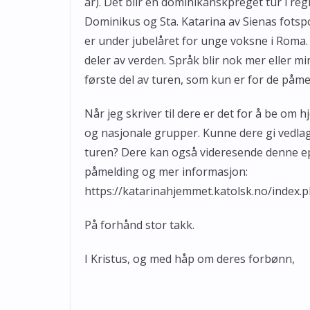
år). Det blir en dominikanskpreget tur i regi
Dominikus og Sta. Katarina av Sienas fotspo
er under jubelåret for unge voksne i Roma. 
deler av verden. Språk blir nok mer eller 
første del av turen, som kun er for de påme
Når jeg skriver til dere er det for å be om h
og nasjonale grupper. Kunne dere gi vedlagt 
turen? Dere kan også videresende denne ep
påmelding og mer informasjon:
https://katarinahjemmet.katolsk.no/index.p
På forhånd stor takk.
I Kristus, og med håp om deres forbønn,