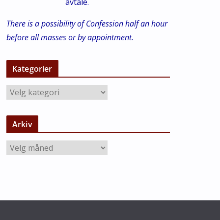
avtale.
There is a possibility of Confession half an hour
before all masses or by appointment.
Kategorier
K
a
t
Arkiv
e
g
A
o
r
r
k
i
i
e
v
r