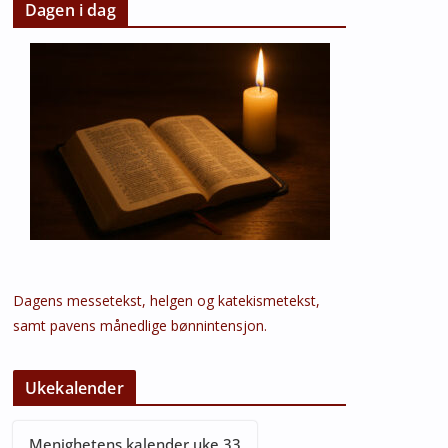
Dagen i dag
Dagens messetekst, helgen og katekismetekst,
samt pavens månedlige bønnintensjon.
Ukekalender
Menighetens kalender uke 33