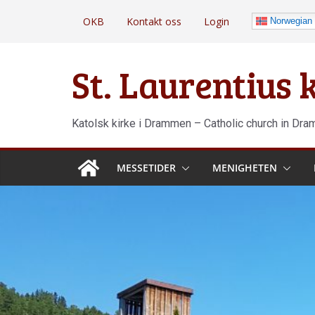
Hopp
OKB
Kontakt oss
Login
Norwegian
til
innholdet
St. Laurentius
Katolsk kirke i Drammen – Catholic church in Dr
MESSETIDER
MENIGHETEN