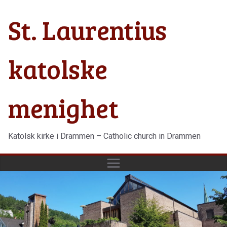
Hopp
St. Laurentius
til
innholdet
katolske
menighet
Katolsk kirke i Drammen – Catholic church in Drammen