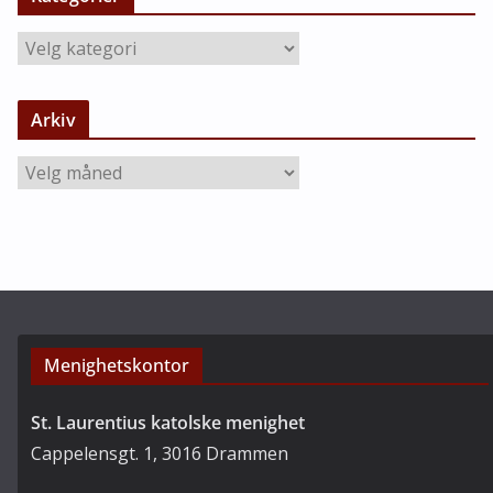
K
a
t
Arkiv
e
g
A
o
r
r
k
i
i
e
v
r
Menighetskontor
St. Laurentius katolske menighet
Cappelensgt. 1, 3016 Drammen