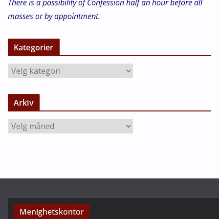
There is a possibility of Confession half an hour before all
masses or by appointment.
Kategorier
K
a
t
Arkiv
e
g
A
o
r
r
k
i
i
e
v
r
Menighetskontor