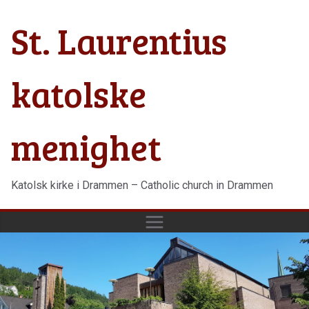
Hopp
St. Laurentius
til
innholdet
katolske
menighet
Katolsk kirke i Drammen – Catholic church in Drammen