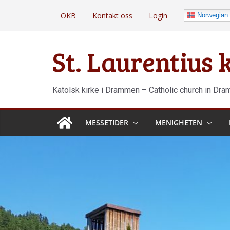
Hopp
OKB
Kontakt oss
Login
Norwegian
til
innholdet
St. Laurentius
Katolsk kirke i Drammen – Catholic church in Dr
MESSETIDER
MENIGHETEN