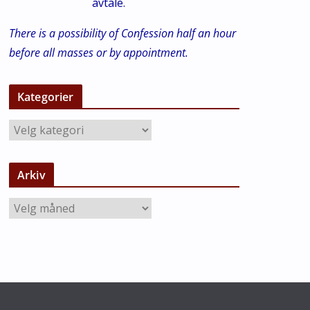
avtale.
There is a possibility of Confession half an hour
before all masses or by appointment.
Kategorier
K
a
t
Arkiv
e
g
A
o
r
r
k
i
i
e
v
r