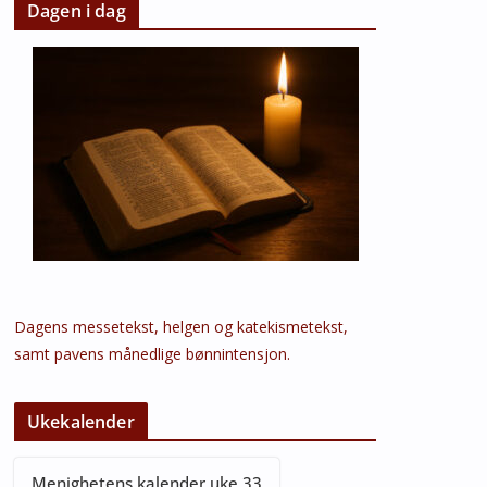
Dagen i dag
Dagens messetekst, helgen og katekismetekst,
samt pavens månedlige bønnintensjon.
Ukekalender
Menighetens kalender uke 33