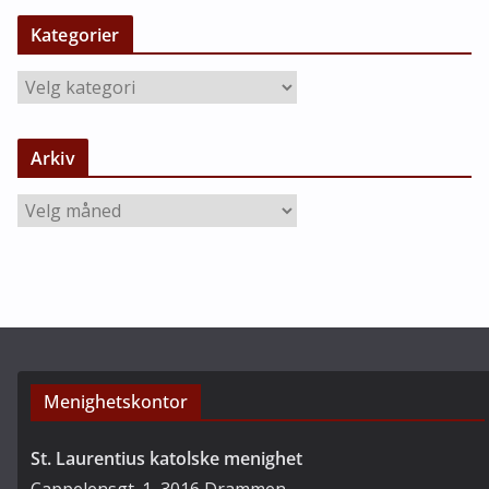
Kategorier
K
a
t
Arkiv
e
g
A
o
r
r
k
i
i
e
v
r
Menighetskontor
St. Laurentius katolske menighet