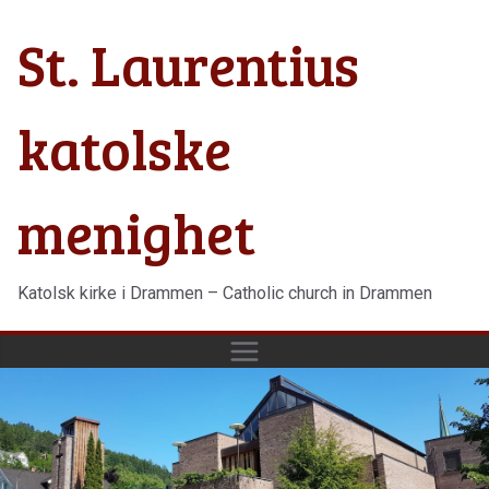
Hopp
St. Laurentius
til
innholdet
katolske
menighet
Katolsk kirke i Drammen – Catholic church in Drammen