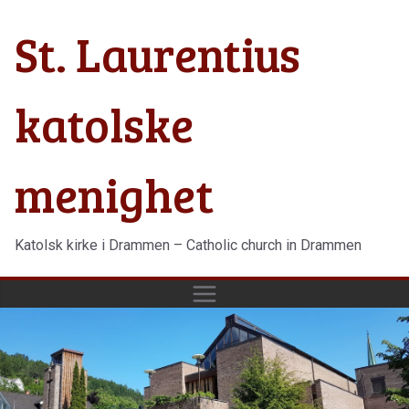
Hopp
St. Laurentius
til
innholdet
katolske
menighet
Katolsk kirke i Drammen – Catholic church in Drammen