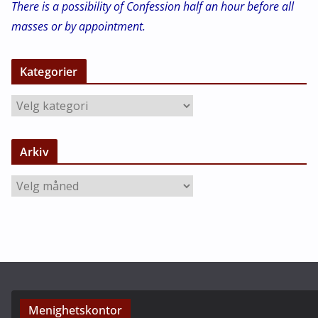
There is a possibility of Confession half an hour before all
masses or by appointment.
Kategorier
K
a
t
Arkiv
e
g
A
o
r
r
k
i
i
e
v
r
Menighetskontor