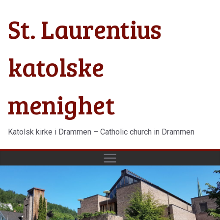
Hopp
St. Laurentius
til
innholdet
katolske
menighet
Katolsk kirke i Drammen – Catholic church in Drammen