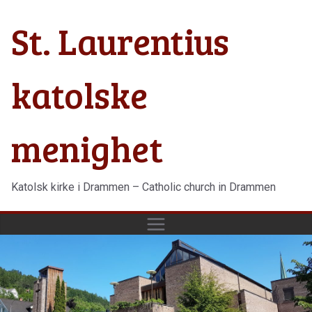
Hopp
St. Laurentius
til
innholdet
katolske
menighet
Katolsk kirke i Drammen – Catholic church in Drammen