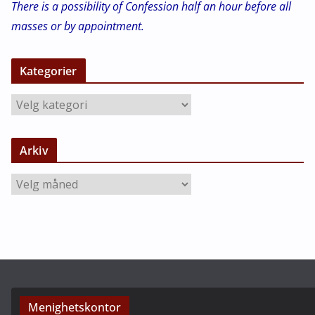
There is a possibility of Confession half an hour before all
masses or by appointment.
Kategorier
K
a
t
Arkiv
e
g
A
o
r
r
k
i
i
e
v
r
Menighetskontor