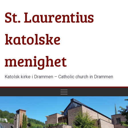
Hopp
St. Laurentius
til
innholdet
katolske
menighet
Katolsk kirke i Drammen – Catholic church in Drammen