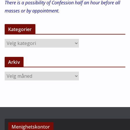
There is a possibility of Confession half an hour before all
masses or by appointment.
Kategorier
K
a
t
Arkiv
e
g
A
o
r
r
k
i
i
e
v
r
Menighetskontor