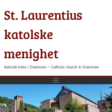
Hopp
St. Laurentius
til
innholdet
katolske
menighet
Katolsk kirke i Drammen – Catholic church in Drammen