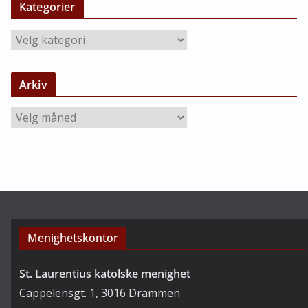
Kategorier
K
a
t
Arkiv
e
g
A
o
r
r
k
i
i
e
v
r
Menighetskontor
St. Laurentius katolske menighet
Cappelensgt. 1, 3016 Drammen