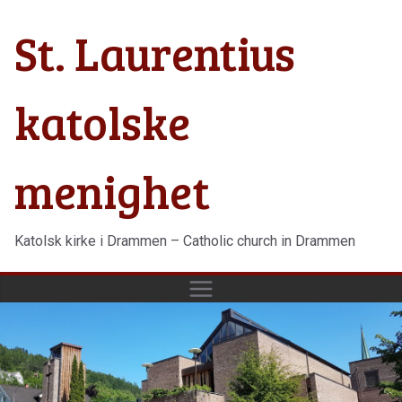
Hopp
St. Laurentius
til
innholdet
katolske
menighet
Katolsk kirke i Drammen – Catholic church in Drammen