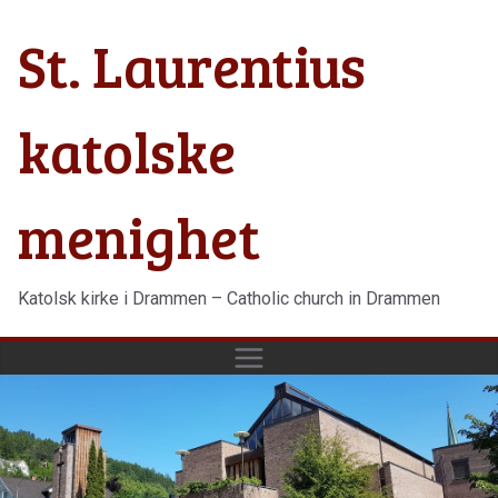
Hopp
St. Laurentius
til
innholdet
katolske
menighet
Katolsk kirke i Drammen – Catholic church in Drammen