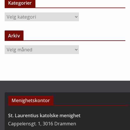
Kategorier
K
a
t
Arkiv
e
g
A
o
r
r
k
i
i
e
v
r
Menighetskontor
St. Laurentius katolske menighet
Cappelensgt. 1, 3016 Drammen