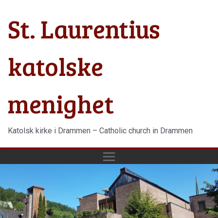
Hopp
St. Laurentius
til
innholdet
katolske
menighet
Katolsk kirke i Drammen – Catholic church in Drammen