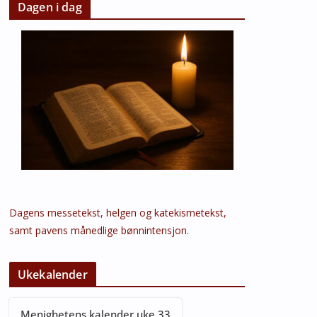
Dagen i dag
Dagens messetekst, helgen og katekismetekst,
samt pavens månedlige bønnintensjon.
Ukekalender
Menighetens kalender uke 33