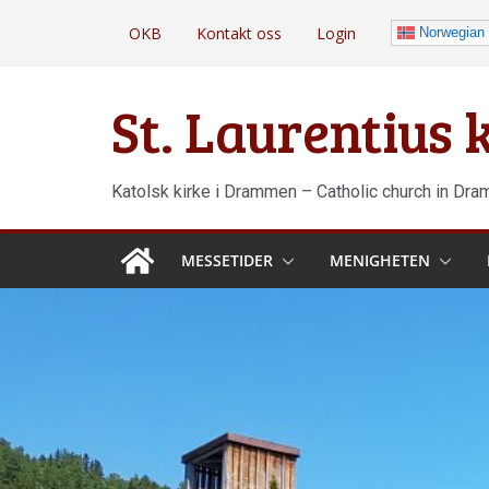
Hopp
OKB
Kontakt oss
Login
Norwegian
til
innholdet
St. Laurentius
Katolsk kirke i Drammen – Catholic church in Dr
MESSETIDER
MENIGHETEN