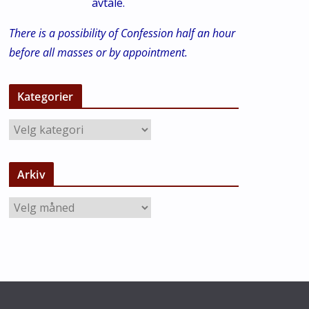
avtale.
There is a possibility of Confession half an hour
before all masses or by appointment.
Kategorier
K
a
t
Arkiv
e
g
A
o
r
r
k
i
i
e
v
r