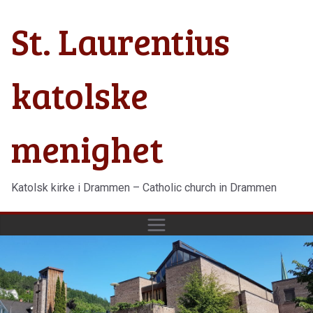
Hopp
St. Laurentius
til
innholdet
katolske
menighet
Katolsk kirke i Drammen – Catholic church in Drammen