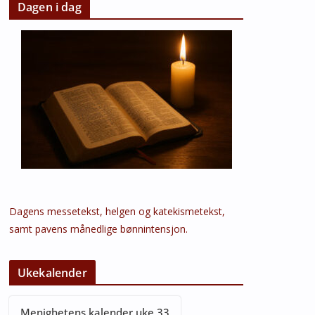
Dagen i dag
Dagens messetekst, helgen og katekismetekst,
samt pavens månedlige bønnintensjon.
Ukekalender
Menighetens kalender uke 33