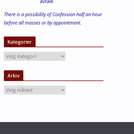
avtale.
There is a possibility of Confession half an hour
before all masses or by appointment.
Kategorier
K
a
t
Arkiv
e
g
A
o
r
r
k
i
i
e
v
r