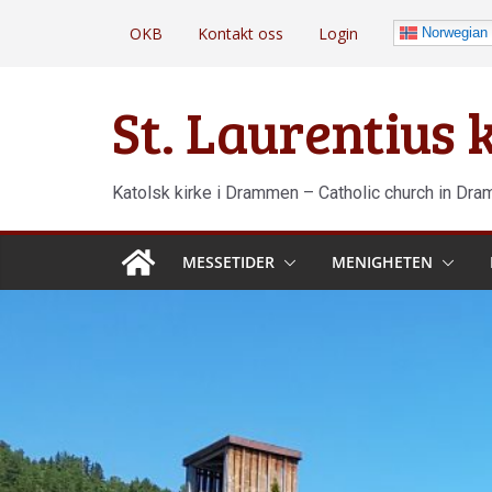
Hopp
OKB
Kontakt oss
Login
Norwegian
til
innholdet
St. Laurentius
Katolsk kirke i Drammen – Catholic church in Dr
MESSETIDER
MENIGHETEN