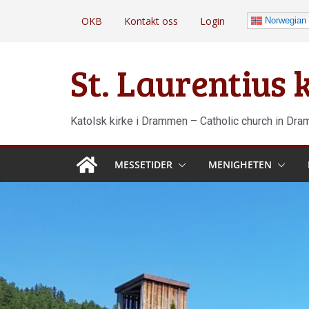
Hopp
OKB
Kontakt oss
Login
Norwegian
til
innholdet
St. Laurentius
Katolsk kirke i Drammen – Catholic church in Dr
MESSETIDER
MENIGHETEN