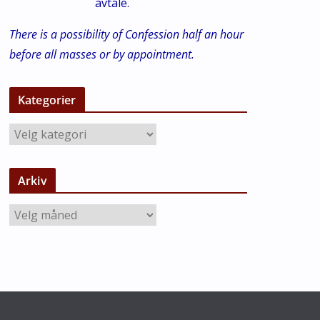
avtale.
There is a possibility of Confession half an hour
before all masses or by appointment.
Kategorier
K
a
t
Arkiv
e
g
A
o
r
r
k
i
i
e
v
r