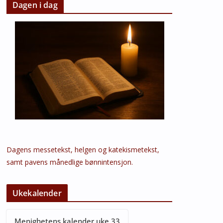
Dagen i dag
Dagens messetekst, helgen og katekismetekst,
samt pavens månedlige bønnintensjon.
Ukekalender
Menighetens kalender uke 33