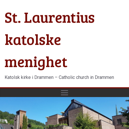
Hopp
St. Laurentius
til
innholdet
katolske
menighet
Katolsk kirke i Drammen – Catholic church in Drammen