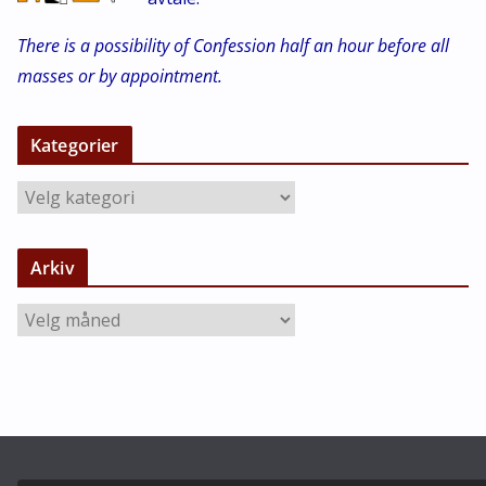
There is a possibility of Confession half an hour before all
masses or by appointment.
Kategorier
K
a
t
Arkiv
e
g
A
o
r
r
k
i
i
e
v
r