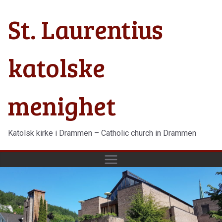
Hopp
St. Laurentius
til
innholdet
katolske
menighet
Katolsk kirke i Drammen – Catholic church in Drammen