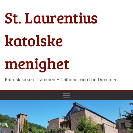
Hopp
St. Laurentius
til
innholdet
katolske
menighet
Katolsk kirke i Drammen – Catholic church in Drammen