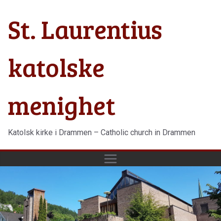
Hopp
St. Laurentius
til
innholdet
katolske
menighet
Katolsk kirke i Drammen – Catholic church in Drammen