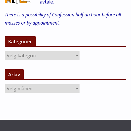
avtale.
There is a possibility of Confession half an hour before all
masses or by appointment.
Kategorier
K
a
t
Arkiv
e
g
A
o
r
r
k
i
i
e
v
r