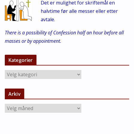
Det er mulighet for skriftemål en
halvtime før alle messer eller etter
avtale.
There is a possibility of Confession half an hour before all
masses or by appointment.
Kategorier
K
a
t
Arkiv
e
g
A
o
r
r
k
i
i
e