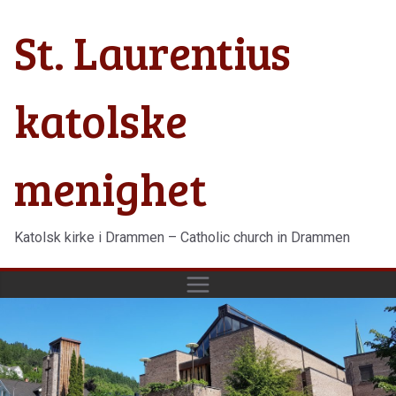
Hopp
St. Laurentius
til
innholdet
katolske
menighet
Katolsk kirke i Drammen – Catholic church in Drammen