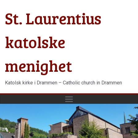
Hopp
St. Laurentius
til
innholdet
katolske
menighet
Katolsk kirke i Drammen – Catholic church in Drammen