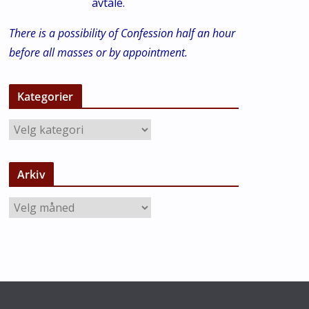
avtale.
There is a possibility of Confession half an hour
before all masses or by appointment.
Kategorier
K
a
t
Arkiv
e
g
A
o
r
r
k
i
i
e
v
r