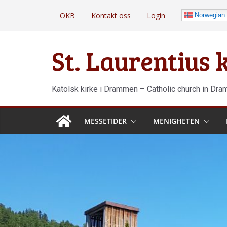
Hopp
OKB
Kontakt oss
Login
Norwegian
til
innholdet
St. Laurentius
Katolsk kirke i Drammen – Catholic church in Dr
MESSETIDER
MENIGHETEN