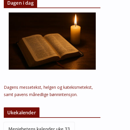
Dagen i dag
Dagens messetekst, helgen og katekismetekst,
samt pavens månedlige bønnintensjon.
Ukekalender
Menighetens kalender uke 33