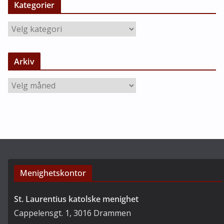
Kategorier
K
a
t
Arkiv
e
g
A
o
r
r
k
i
i
e
v
r
Menighetskontor
St. Laurentius katolske menighet
Cappelensgt. 1, 3016 Drammen