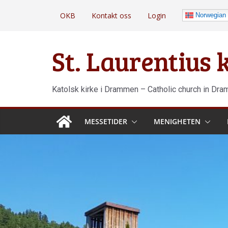
Hopp
OKB
Kontakt oss
Login
Norwegian
til
innholdet
St. Laurentius
Katolsk kirke i Drammen – Catholic church in Dr
MESSETIDER
MENIGHETEN