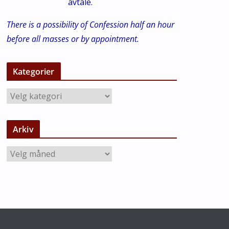
avtale.
There is a possibility of Confession half an hour
before all masses or by appointment.
Kategorier
K
a
t
Arkiv
e
g
A
o
r
r
k
i
i
e
v
r