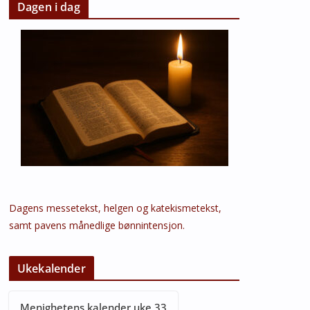
Dagen i dag
Dagens messetekst, helgen og katekismetekst,
samt pavens månedlige bønnintensjon.
Ukekalender
Menighetens kalender uke 33